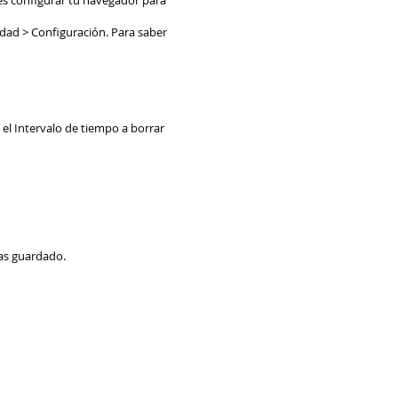
es configurar tu navegador para
idad > Configuración. Para saber
e el Intervalo de tiempo a borrar
ías guardado.