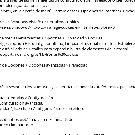
es a través de las herramientas de configuración del navegador o bien pued
or quiera guardar una cookie:
 Explorer, en la opción de menú Herramientas > Opciones de Internet > Privac
es-es/windows-vista/block-or-allow-cookies
/es-es/windows7/how-to-manage-cookies-in-internet-explorer-9
ión de menú Herramientas > Opciones > Privacidad > Cookies.
ige la opción Historial y, por último, Limpiar el historial reciente…. Establec
e está al lado de Detalles para expandir la lista de elementos del historial.
support.mozilla.org/es/kb/Borrar%20cookies
ión de Opciones > Opciones avanzadas > Privacidad
rará tu sesión en los sitios web y se podrían eliminar las preferencias que hab
:
az clic en Más > Configuración.
en Configuración avanzada.
uridad”, haz clic en Configuración de contenido.
s de sitios web”, haz clic en Eliminar todo.
lic en Eliminar todo