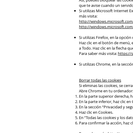
Así, puedes bloquear las cooki
que te avise cuando un servid
Si utilizas Microsoft Internet
más visita:
http://windows.microsoft.com/
http://windows.microsoft.com
Si utilizas Firefox, en la opc
Haz clic en el botón de menú, el
a Todo. Haz clic en la flecha qu
Para saber más visita:
https://
Si utilizas Chrome, en la secc
Borrar todas las cookies
Si eliminas las cookies, se cer
Abre Chrome en tu ordenador
En la parte superior derecha, h
En la parte inferior, haz clic 
En la sección “Privacidad y seg
Haz clic en Cookies.
En “Todas las cookies y los dato
Para confirmar la acción, haz c