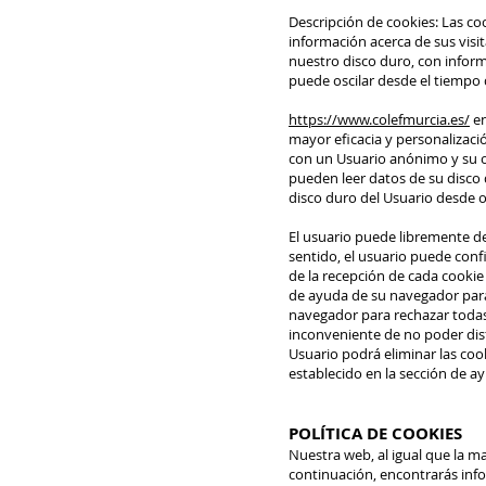
Descripción de cookies: Las c
información acerca de sus visi
nuestro disco duro, con infor
puede oscilar desde el tiempo q
https://www.colefmurcia.es/
en
mayor eficacia y personalizaci
con un Usuario anónimo y su o
pueden leer datos de su disco 
disco duro del Usuario desde o
El usuario puede libremente de
sentido, el usuario puede conf
de la recepción de cada cookie
de ayuda de su navegador para
navegador para rechazar todas
inconveniente de no poder disfr
Usuario podrá eliminar las co
establecido en la sección de a
POLÍTICA DE COOKIES
Nuestra web, al igual que la ma
continuación, encontrarás info