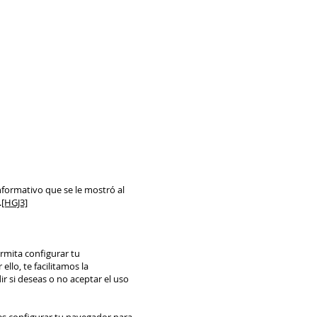
nformativo que se le mostró al
.
[HGJ3]
rmita configurar tu
llo, te facilitamos la
ir si deseas o no aceptar el uso