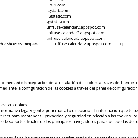
EN .wix.com
gstatic.com
.gstatic.com
tatic.com
e-calendar2.appspot.com
e-calendar2.appspot.com
e-calendar2.appspot.com
ed085bc0976_mixpanel inffuse-calendar2.appspot.com
[HGJ1]
o mediante la aceptación de la instalación de cookies a través del banner i
mediante la configuración de las cookies a través del panel de configuración
 evitar Cookies
normativa legal vigente, ponemos a tu disposición la información que te pe
net para mantener tu privacidad y seguridad en relación a las cookies. Por e
os de soporte oficiales de los principales navegadores para que puedas decid