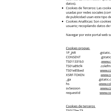
datos).
Cookies de Terceros: Las cookie
usadas por redes sociales (c
de publicidad usan este tipo de
Cookies Analíticas: Son cookie
usuario; recopilando datos de 
Navegar por este portal web s
Cookies propias
1P_JAR .gstatic.
CONSENT .gstatic.
TS011331b3 .
www.co
TS01a89cf4 .colefmur
TS01e85bed
www.co
XSRF-TOKEN .
www.co
_ga .gstatic.c
hs .
www.col
svSession .
www.co
requestId
www.col
Cookies de terceros
TS0173ec