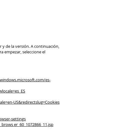
 y de la versión. A continuación,
ra empezar, seleccione el
/windows.microsoft.com/es-
wlocale=es_ES
ocale=en-US&redirectslug=Cookies
wser-settings
e_brows er_60_1072866_11.jsp