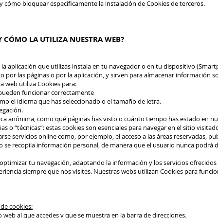
y cómo bloquear específicamente la instalación de Cookies de terceros.
Y CÓMO LA UTILIZA NUESTRA WEB?
 la aplicación que utilizas instala en tu navegador o en tu dispositivo (Smart
o por las páginas o por la aplicación, y sirven para almacenar información s
tra web utiliza Cookies para:
 pueden funcionar correctamente
mo el idioma que has seleccionado o el tamaño de letra.
egación.
tica anónima, como qué páginas has visto o cuánto tiempo has estado en n
s o “técnicas”: estas cookies son esenciales para navegar en el sitio visitado 
arse servicios online como, por ejemplo, el acceso a las áreas reservadas, pu
no se recopila información personal, de manera que el usuario nunca podrá 
optimizar tu navegación, adaptando la información y los servicios ofrecidos 
iencia siempre que nos visites. Nuestras webs utilizan Cookies para funcion
 de cookies:
tio web al que accedes y que se muestra en la barra de direcciones.