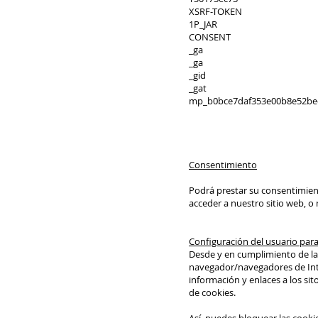
XSRF-TOK
1P_JAR .
CONSENT 
_ga .gs
_ga .inffus
_gid .inffus
_gat .inffus
mp_b0bce7daf353e00b8e52b
Consentimiento
Podrá prestar su consentimient
acceder a nuestro sitio web, o 
Configuración del usuario para
Desde y en cumplimiento de la 
navegador/navegadores de Inter
información y enlaces a los sit
de cookies.