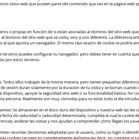
 otros sitios web que poseen parte del contenido que ves en la página web q
ros o propias en función de si están asociadas al dominio del sitio web que 
al dominio del sitio web que se visita, sino a uno diferente. La diferencia e
io al que apunta un navegador. El mismo tipo exacto de cookie se podría envi
e terceros puedes configurar tu navegador, pero debes tener en cuenta que 
das por estos terceros.
s. Todos ellos trabajan de la misma manera, pero tienen pequeñas diferencia
 de sesión duran solamente por la duración de tu visita y se borran cuando c
o de dispositivo, apoyar la seguridad sitio web o su funcionalidad básica. No
 una persona. Realmente son muy cómodas para no estar todo el día introd
ntes: Se almacenan en el disco duro del dispositivo y nuestra web las lee c
a fecha de caducidad o caducidad determinada, cumplida la cual la cookie d
erencias; analizar las visitas y nos ayudan a comprender cómo llegan los usu
iten recordar decisiones adoptadas por el usuario, como su login o identif
tas cookies recogen es completamente anónima (es decir, no contiene ni tu