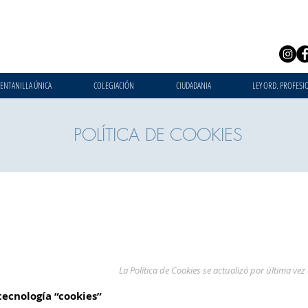
ENTANILLA ÚNICA
COLEGIACIÓN
CIUDADANIA
LEY ORD. PROFESI
POLÍTICA DE COOKIES
La Política de Cookies se actualizó por última ve
tecnología “cookies”