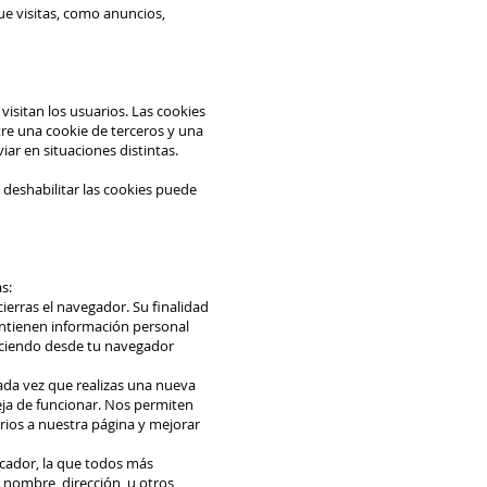
ue visitas, como anuncios,
visitan los usuarios. Las cookies
ntre una cookie de terceros y una
ar en situaciones distintas.
deshabilitar las cookies puede
s:
ierras el navegador. Su finalidad
 contienen información personal
uciendo desde tu navegador
ada vez que realizas una nueva
eja de funcionar. Nos permiten
arios a nuestra página y mejorar
icador, la que todos más
 nombre, dirección, u otros