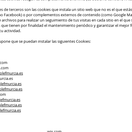
s de terceros son las cookies que instala un sitio web que no es el que estás
omo Facebook) o por complementos externos de contenido (como Google Ma
 archivos para realizar un seguimiento de tus visitas en cada sitio en el que
s que tienen por finalidad el mantenimiento periódico y garantizar el mejor 
tu actividad.
upone que se puedan instalar las siguientes Cookies:
com
com
lefmurcia.es
cia.es
lefmurcia.es
lefmurcia.es
om
efmurcia.es
lefmurcia.es
efmurcia.es
73 .wix.com