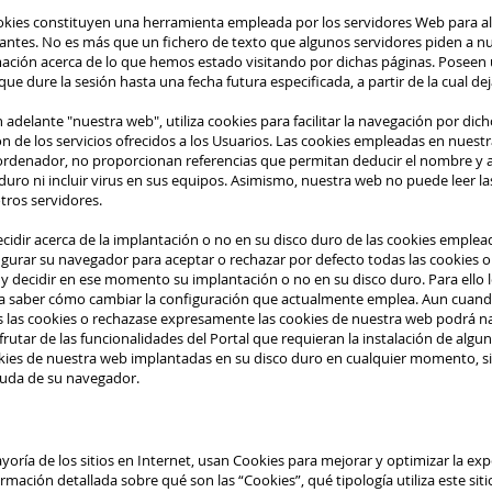
ookies constituyen una herramienta empleada por los servidores Web para a
tantes. No es más que un fichero de texto que algunos servidores piden a 
mación acerca de lo que hemos estado visitando por dichas páginas. Poseen
ue dure la sesión hasta una fecha futura especificada, a partir de la cual de
 adelante "nuestra web", utiliza cookies para facilitar la navegación por dic
ón de los servicios ofrecidos a los Usuarios. Las cookies empleadas en nues
rdenador, no proporcionan referencias que permitan deducir el nombre y ap
duro ni incluir virus en sus equipos. Asimismo, nuestra web no puede leer la
tros servidores.
cidir acerca de la implantación o no en su disco duro de las cookies emplea
igurar su navegador para aceptar o rechazar por defecto todas las cookies o 
 y decidir en ese momento su implantación o no en su disco duro. Para ello l
 saber cómo cambiar la configuración que actualmente emplea. Aun cuando
 las cookies o rechazase expresamente las cookies de nuestra web podrá nav
utar de las funcionalidades del Portal que requieran la instalación de alguna 
okies de nuestra web implantadas en su disco duro en cualquier momento, s
yuda de su navegador.
yoría de los sitios en Internet, usan Cookies para mejorar y optimizar la exp
rmación detallada sobre qué son las “Cookies”, qué tipología utiliza este s