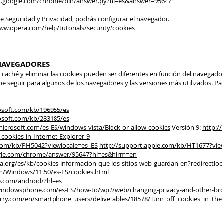
rt.google.com/chrome/bin/answer.py?hl=es&answer=95647
 de Seguridad y Privacidad, podrás configurar el navegador.
ww.opera.com/help/tutorials/security/cookies
NAVEGADORES
a caché y eliminar las cookies pueden ser diferentes en función del navegador
e seguir para algunos de los navegadores y las versiones más utilizados. Pa
osoft.com/kb/196955/es
osoft.com/kb/283185/es
icrosoft.com/es-ES/windows-vista/Block-or-allow-cookies
Versión 9:
http:/
okies-in-Internet-Explorer-9
.com/kb/PH5042?viewlocale=es_ES
http://support.apple.com/kb/HT1677?vie
ogle.com/chrome/answer/95647?hl=es&hlrm=en
la.org/es/kb/cookies-informacion-que-los-sitios-web-guardan-en?redirectl
om/Windows/11.50/es-ES/cookies.html
e.com/android/?hl=es
windowsphone.com/es-ES/how-to/wp7/web/changing-privacy-and-other-bro
erry.com/en/smartphone_users/deliverables/18578/Turn_off_cookies_in_th