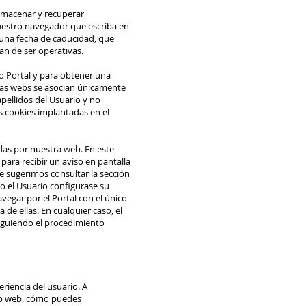
lmacenar y recuperar
nuestro navegador que escriba en
 una fecha de caducidad, que
jan de ser operativas.
ho Portal y para obtener una
tras webs se asocian únicamente
ellidos del Usuario y no
s cookies implantadas en el
das por nuestra web. En este
para recibir un aviso en pantalla
e sugerimos consultar la sección
 el Usuario configurase su
egar por el Portal con el único
de ellas. En cualquier caso, el
iguiendo el procedimiento
eriencia del usuario. A
itio web, cómo puedes