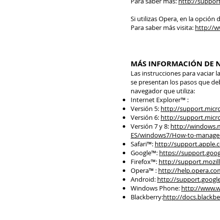
Para saber más:
http://suppo
Si utilizas Opera, en la opción
Para saber más visita:
http://w
MÁS INFORMACIÓN DE 
Las instrucciones para vaciar l
se presentan los pasos que deb
navegador que utiliza:
Internet Explorer™ :
Versión 5:
http://support.micr
Versión 6:
http://support.micr
Versión 7 y 8:
http://windows.m
ES/windows7/How-to-manage-co
Safari™:
http://support.apple
Google™:
https://support.go
Firefox™:
http://support.mozil
Opera™ :
http://help.opera.c
Android:
http://support.googl
Windows Phone:
http://www.
Blackberry:
http://docs.blackb