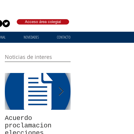
Acceso área colegial
ONAL
NOVEDADES
CONTACTO
Noticias de interes
Acuerdo
Posicionamiento
proclamacion
del colectivo
elecciones
profesional del