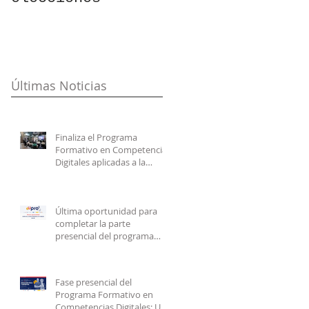
área de
Educación Física
Últimas Noticias
Finaliza el Programa
Formativo en Competencias
Digitales aplicadas a la
Educación Física y Deportiva
impulsado por Unión
Profesional y el Consejo
Última oportunidad para
COLEF
completar la parte
presencial del programa
UPRO en formato online
Fase presencial del
Programa Formativo en
Competencias Digitales: Un