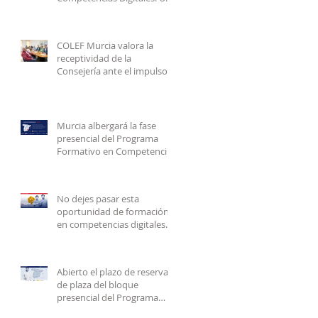
espacio idóneo para el
encuentro, el intercambio
de experiencias y el
COLEF Murcia valora la
networking entre
receptividad de la
profesionales del Deporte
Consejería ante el impulso
en Murcia
de la Educación Física en 2.º
de Bachillerato
Murcia albergará la fase
presencial del Programa
Formativo en Competencias
Digitales para EFD
No dejes pasar esta
oportunidad de formación
en competencias digitales
para la EFD
Abierto el plazo de reserva
de plaza del bloque
presencial del Programa
Upro para EFD