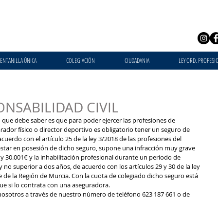
ENTANILLA ÚNICA
COLEGIACIÓN
CIUDADANIA
LEY ORD. PROFESI
NSABILIDAD CIVIL
 que debe saber es que para poder ejercer las profesiones de 
ador físico o director deportivo es obligatorio tener un seguro de 
acuerdo con el artículo 25 de la ley 3/2018 de las profesiones del 
estar en posesión de dicho seguro, supone una infracción muy grave 
y 30.001€ y la inhabilitación profesional durante un periodo de 
y no superior a dos años, de acuerdo con los artículos 29 y 30 de la ley 
e de la Región de Murcia. Con la cuota de colegiado dicho seguro está 
o contrata con una aseguradora.                                  
osotros a través de nuestro número de teléfono 623 187 661 o de 